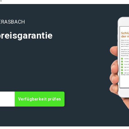
h
DERASBACH
reisgarantie
t
Verfügbarkeit prüfen