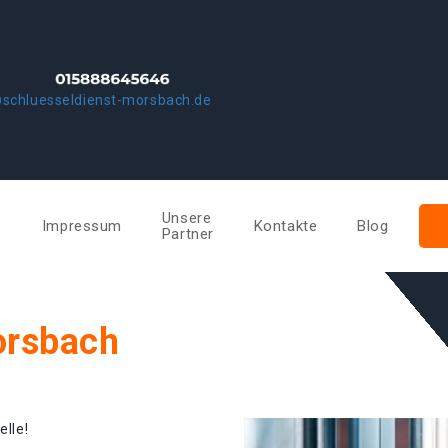
schluesseldienst-morsbach.de
Unsere
e
Impressum
Kontakte
Blog
Partner
orsbach
elle!