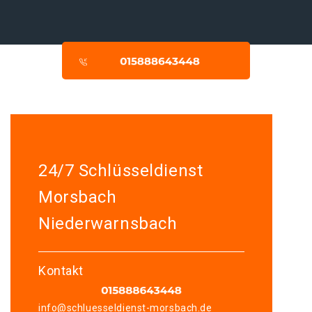
24/7 Schlüsseldienst
Morsbach
Niederwarnsbach
Kontakt
info@schluesseldienst-morsbach.de