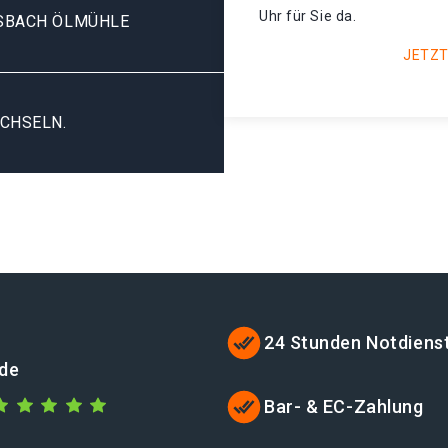
Uhr für Sie da.
SBACH ÖLMÜHLE
JETZT
CHSELN.
24 Stunden Notdiens
.de
Bar- & EC-Zahlung