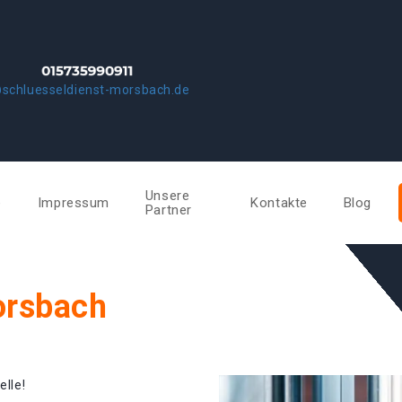
schluesseldienst-morsbach.de
Unsere
e
Impressum
Kontakte
Blog
Partner
orsbach
elle!