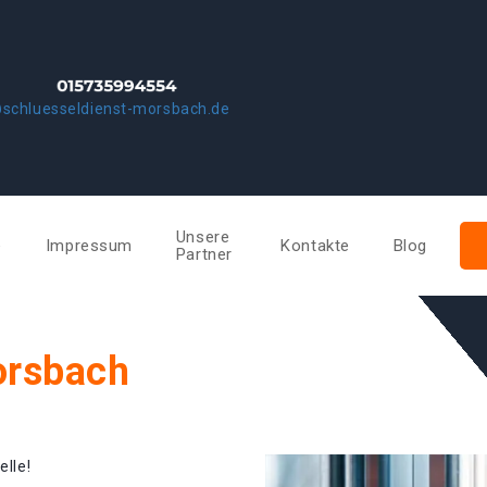
schluesseldienst-morsbach.de
Unsere
e
Impressum
Kontakte
Blog
Partner
orsbach
elle!